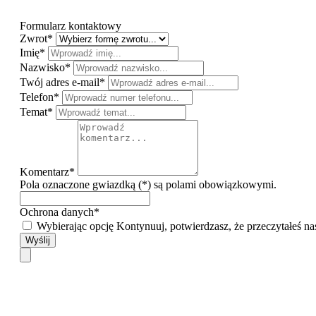
Formularz kontaktowy
Zwrot*
Imię*
Nazwisko*
Twój adres e-mail*
Telefon*
Temat*
Komentarz*
Pola oznaczone gwiazdką (*) są polami obowiązkowymi.
Ochrona danych*
Wybierając opcję Kontynuuj, potwierdzasz, że przeczytałeś n
Wyślij